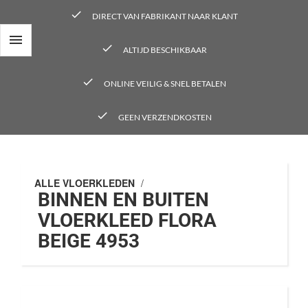
check
DIRECT VAN FABRIKANT NAAR KLANT

check
ALTIJD BESCHIKBAAR
check
ONLINE VEILIG & SNEL BETALEN
check
GEEN VERZENDKOSTEN
ALLE VLOERKLEDEN
/
BINNEN EN BUITEN
VLOERKLEED FLORA
BEIGE 4953