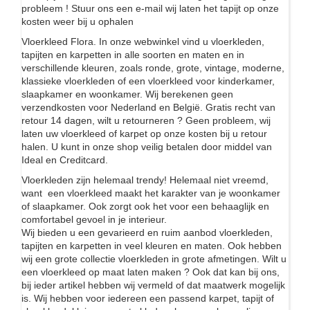
probleem ! Stuur ons een e-mail wij laten het tapijt op onze
kosten weer bij u ophalen
Vloerkleed Flora. In onze webwinkel vind u vloerkleden,
tapijten en karpetten in alle soorten en maten en in
verschillende kleuren, zoals ronde, grote, vintage, moderne,
klassieke vloerkleden of een vloerkleed voor kinderkamer,
slaapkamer en woonkamer. Wij berekenen geen
verzendkosten voor Nederland en België. Gratis recht van
retour 14 dagen, wilt u retourneren ? Geen probleem, wij
laten uw vloerkleed of karpet op onze kosten bij u retour
halen. U kunt in onze shop veilig betalen door middel van
Ideal en Creditcard.
Vloerkleden zijn helemaal trendy! Helemaal niet vreemd,
want een vloerkleed maakt het karakter van je woonkamer
of slaapkamer. Ook zorgt ook het voor een behaaglijk en
comfortabel gevoel in je interieur.
Wij bieden u een gevarieerd en ruim aanbod vloerkleden,
tapijten en karpetten in veel kleuren en maten. Ook hebben
wij een grote collectie vloerkleden in grote afmetingen. Wilt u
een vloerkleed op maat laten maken ? Ook dat kan bij ons,
bij ieder artikel hebben wij vermeld of dat maatwerk mogelijk
is. Wij hebben voor iedereen een passend karpet, tapijt of