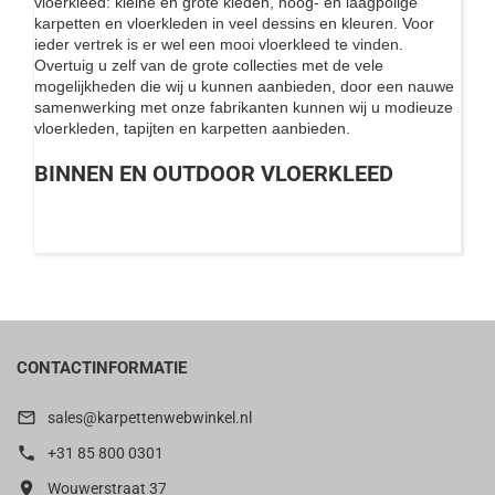
vloerkleed: kleine en grote kleden, hoog- en laagpolige
karpetten en vloerkleden in veel dessins en kleuren. Voor
ieder vertrek is er wel een mooi vloerkleed te vinden.
Overtuig u zelf van de grote collecties met de vele
mogelijkheden die wij u kunnen aanbieden, door een nauwe
samenwerking met onze fabrikanten kunnen wij u modieuze
vloerkleden, tapijten en karpetten aanbieden.
BINNEN EN OUTDOOR VLOERKLEED
CONTACTINFORMATIE

sales@karpettenwebwinkel.nl

+31 85 800 0301

Wouwerstraat 37