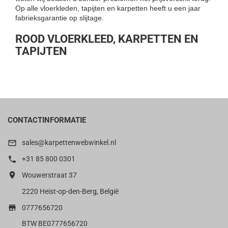
Op alle vloerkleden, tapijten en karpetten heeft u een jaar
fabrieksgarantie op slijtage.
ROOD VLOERKLEED, KARPETTEN EN
TAPIJTEN
CONTACTINFORMATIE

sales@karpettenwebwinkel.nl

+31 85 800 0301

Wouwerstraat 37
2220 Heist-op-den-Berg, België

0777656720
BTW BE0777656720