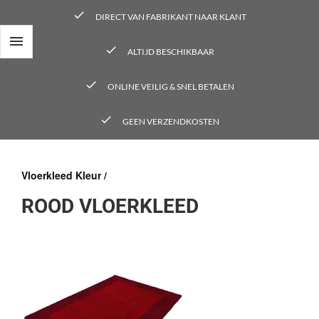
check
DIRECT VAN FABRIKANT NAAR KLANT

check
ALTIJD BESCHIKBAAR
check
ONLINE VEILIG & SNEL BETALEN
check
GEEN VERZENDKOSTEN
Vloerkleed Kleur /
ROOD VLOERKLEED