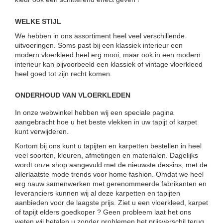
WELKE STIJL
We hebben in ons assortiment heel veel verschillende
uitvoeringen. Soms past bij een klassiek interieur een
modern vloerkleed heel erg mooi, maar ook in een modern
interieur kan bijvoorbeeld een klassiek of vintage vloerkleed
heel goed tot zijn recht komen.
ONDERHOUD VAN VLOERKLEDEN
In onze webwinkel hebben wij een speciale pagina
aangebracht hoe u het beste vlekken in uw tapijt of karpet
kunt verwijderen.
Kortom bij ons kunt u tapijten en karpetten bestellen in heel
veel soorten, kleuren, afmetingen en materialen. Dagelijks
wordt onze shop aangevuld met de nieuwste dessins, met de
allerlaatste mode trends voor home fashion. Omdat we heel
erg nauw samenwerken met gerenommeerde fabrikanten en
leveranciers kunnen wij al deze karpetten en tapijten
aanbieden voor de laagste prijs. Ziet u een vloerkleed, karpet
of tapijt elders goedkoper ? Geen probleem laat het ons
weten wij betalen u zonder problemen het prijsverschil terug.