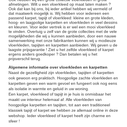
afmetingen. Wilt u een vloerkleed op maat laten maken ?
Ook dat kan bij ons, bij ieder artikel hebben wij vermeld of
dat maatwerk mogelijk is. Wij hebben voor iedereen een
passend karpet, tapijt of vloerkleed: kleine en grote kleden,
hoog- en laagpolige karpetten en vloerkleden in veel dessins
en kleuren. Voor ieder vertrek is er wel een mooi vloerkleed
te vinden. Overtuig u zelf van de grote collecties met de vele
mogelijkheden die wij u kunnen aanbieden, door een nauwe
samenwerking met onze fabrikanten kunnen wij u modieuze
vloerkleden, tapijten en karpetten aanbieden. Wij geven u de
laagste prijsgarantie ! Ziet u het zelfde vloerkleed of karpet
ergens anders goedkoper ? Dan betalen wij u het
prijsverschil terug.
Algemene informatie over vloerkleden en karpetten
Naast de gezelligheid zijn vloerkleden, tapijten of karpetten
ook gewoon erg praktisch. Hoogpolige zachte vloerkleden en
karpetten geven een warm gevoel en fungeert ook nog eens
als isolatie in warmte en geluid in uw woning.
Een karpet, vloerkleed of tapijt in je huis is onmisbaar het
maakt uw interieur helemaal af. Alle vloerkleden van
hoogpolige karpetten en tapijten, tot aan een traditioneel
klassiek tapijt of karpet we hebben ze allemaal online in deze
webshop. Ieder vloerkleed of karpet heeft zijn charme en
sfeer !