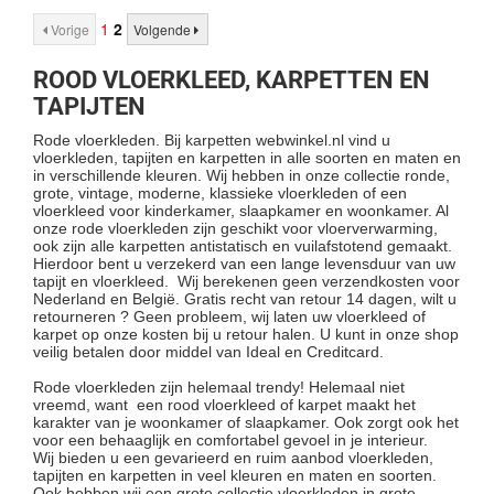
1
2
Vorige
Volgende
ROOD VLOERKLEED, KARPETTEN EN
TAPIJTEN
Rode vloerkleden. Bij karpetten webwinkel.nl vind u
vloerkleden, tapijten en karpetten in alle soorten en maten en
in verschillende kleuren. Wij hebben in onze collectie ronde,
grote, vintage, moderne, klassieke vloerkleden of een
vloerkleed voor kinderkamer, slaapkamer en woonkamer. Al
onze rode vloerkleden zijn geschikt voor vloerverwarming,
ook zijn alle karpetten antistatisch en vuilafstotend gemaakt.
Hierdoor bent u verzekerd van een lange levensduur van uw
tapijt en vloerkleed. Wij berekenen geen verzendkosten voor
Nederland en België. Gratis recht van retour 14 dagen, wilt u
retourneren ? Geen probleem, wij laten uw vloerkleed of
karpet op onze kosten bij u retour halen. U kunt in onze shop
veilig betalen door middel van Ideal en Creditcard.
Rode vloerkleden zijn helemaal trendy! Helemaal niet
vreemd, want een rood vloerkleed of karpet maakt het
karakter van je woonkamer of slaapkamer. Ook zorgt ook het
voor een behaaglijk en comfortabel gevoel in je interieur.
Wij bieden u een gevarieerd en ruim aanbod vloerkleden,
tapijten en karpetten in veel kleuren en maten en soorten.
Ook hebben wij een grote collectie vloerkleden in grote