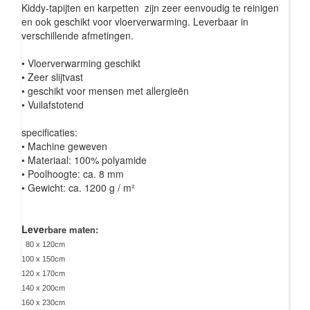
Kiddy-tapijten en karpetten zijn zeer eenvoudig te reinigen
en ook geschikt voor vloerverwarming. Leverbaar in
verschillende afmetingen.
• Vloerverwarming geschikt
• Zeer slijtvast
• geschikt voor mensen met allergieën
• Vuilafstotend
specificaties:
• Machine geweven
• Materiaal: 100% polyamide
• Poolhoogte: ca. 8 mm
• Gewicht: ca. 1200 g / m²
Leve
rbare maten:
80 x 120cm
100 x 150cm
120 x 170cm
140 x 200cm
160 x 230cm