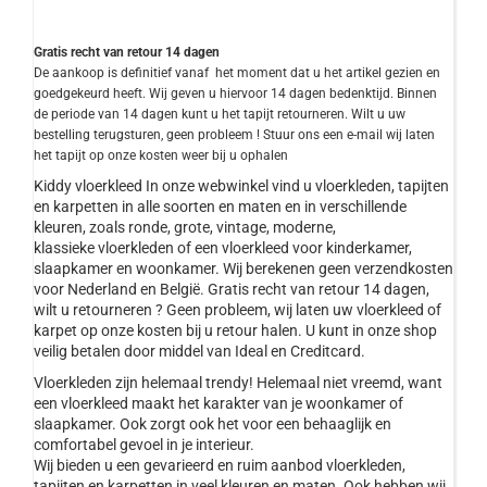
Gratis recht van retour 14 dagen
De aankoop is definitief vanaf het moment dat u het artikel gezien en
goedgekeurd heeft. Wij geven u hiervoor 14 dagen bedenktijd. Binnen
de periode van 14 dagen kunt u het tapijt retourneren. Wilt u uw
bestelling terugsturen, geen probleem ! Stuur ons een e-mail wij laten
het tapijt op onze kosten weer bij u ophalen
Kiddy vloerkleed In onze webwinkel vind u vloerkleden, tapijten
en karpetten in alle soorten en maten en in verschillende
kleuren, zoals ronde, grote, vintage, moderne,
klassieke vloerkleden of een vloerkleed voor kinderkamer,
slaapkamer en woonkamer. Wij berekenen geen verzendkosten
voor Nederland en België. Gratis recht van retour 14 dagen,
wilt u retourneren ? Geen probleem, wij laten uw vloerkleed of
karpet op onze kosten bij u retour halen. U kunt in onze shop
veilig betalen door middel van Ideal en Creditcard.
Vloerkleden zijn helemaal trendy! Helemaal niet vreemd, want
een vloerkleed maakt het karakter van je woonkamer of
slaapkamer. Ook zorgt ook het voor een behaaglijk en
comfortabel gevoel in je interieur.
Wij bieden u een gevarieerd en ruim aanbod vloerkleden,
tapijten en karpetten in veel kleuren en maten. Ook hebben wij