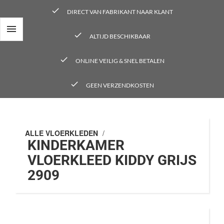
check
DIRECT VAN FABRIKANT NAAR KLANT

check
ALTIJD BESCHIKBAAR
check
ONLINE VEILIG & SNEL BETALEN
check
GEEN VERZENDKOSTEN
ALLE VLOERKLEDEN
/
KINDERKAMER
VLOERKLEED KIDDY GRIJS
2909